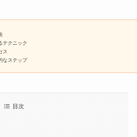
法
るテクニック
セス
的なステップ
目次